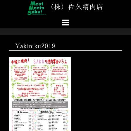
コ
（株）佐久精肉店
ン
テ
ン
ツ
へ
ス
Yakiniku2019
キ
ッ
プ