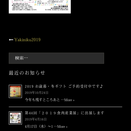
投
Yakiniku2019
稿
検
索:
ナ
最近のお知らせ
ビ
2019 お歳暮・冬ギフト ご予約受付中です♪
ゲ
2019年10月24日
今年も残すところあと …
More »
ー
第44回「２０１９食肉産業展」に出展します
シ
2019年4月16日
4月17日（水）～1 …
More »