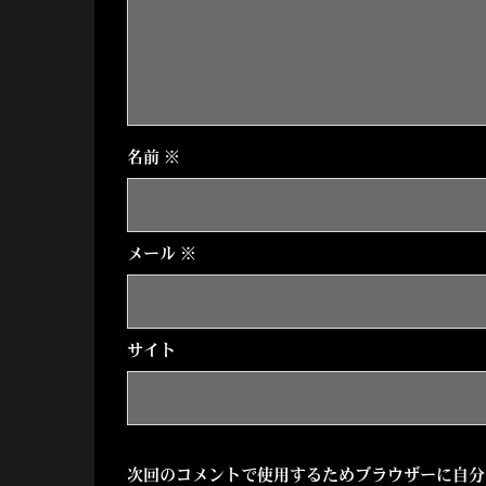
ゲ
ー
シ
名前
※
ョ
ン
メール
※
サイト
次回のコメントで使用するためブラウザーに自分