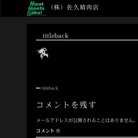
コ
（株）佐久精肉店
ン
テ
ン
ツ
titleback
へ
ス
キ
ッ
プ
投
titleback
稿
コメントを残す
ナ
メールアドレスが公開されることはありません。
ビ
コメント
※