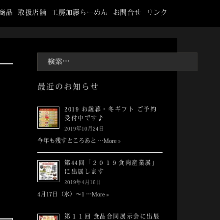
商品
取扱店舗
工房加藤らーめん
お問合せ
リンク
検
索:
最近のお知らせ
2019 お歳暮・冬ギフト ご予約
受付中です♪
2019年10月24日
今年も残すところあと …
More »
第44回「２０１９食肉産業展」
に出展します
2019年4月16日
4月17日（水）～1 …
More »
第１１回 食品合同展示会に出展