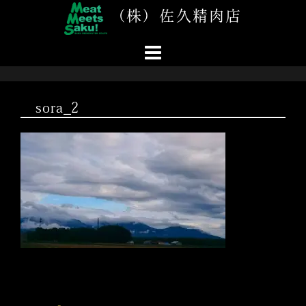
コ
（株）佐久精肉店
ン
テ
ン
ツ
へ
ス
sora_2
キ
ッ
プ