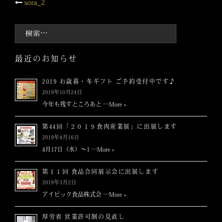
投
sora_2
稿
検
索:
ナ
最近のお知らせ
ビ
2019 お歳暮・冬ギフト ご予約受付中です♪
ゲ
2019年10月24日
今年も残すところあと …
More »
ー
第44回「２０１９食肉産業展」に出展します
シ
2019年4月16日
4月17日（水）～1 …
More »
ョ
第１１回 食品合同展示会に出展します
ン
2019年3月2日
アイビック食品株式会 …
More »
厚労省 営業許可制の見直し