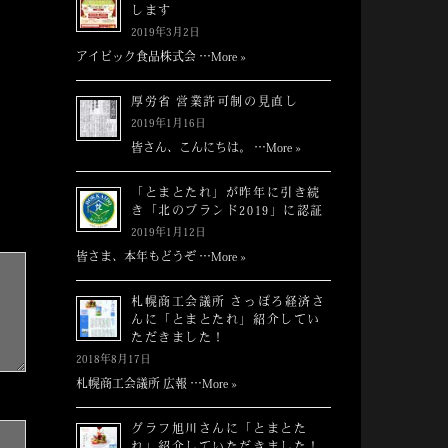
します
2019年3月2日
アイビック食品株式会 …
More »
厚労省 営業許可制の見直し
2019年1月16日
皆さん、こんにちは。 …
More »
「とまとたれ」が昨年に引き続
き「北のブランド2019」に認証
2019年1月12日
皆さま、本年もどうぞ …
More »
札幌商工会議所 さっぽろ経済さ
んに「とまとたれ」紹介してい
ただきました！
2018年8月17日
札幌商工会議所 広報 …
More »
グラフ旭川さんに「とまとた