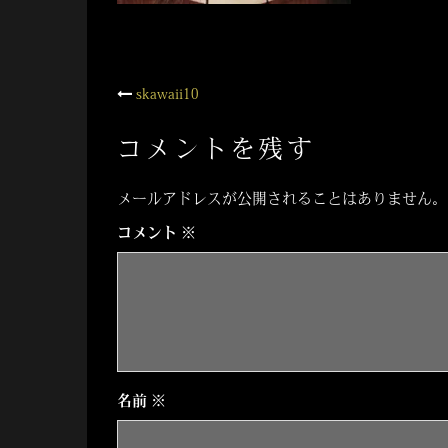
投
skawaii10
稿
コメントを残す
ナ
メールアドレスが公開されることはありません。
ビ
コメント
※
ゲ
ー
シ
名前
※
ョ