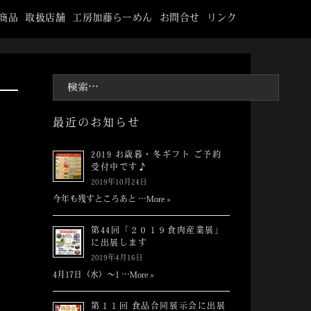
商品
取扱店舗
工房加藤らーめん
お問合せ
リンク
検
索:
最近のお知らせ
2019 お歳暮・冬ギフト ご予約
受付中です♪
2019年10月24日
今年も残すところあと …
More »
第44回「２０１９食肉産業展」
に出展します
2019年4月16日
4月17日（水）～1 …
More »
第１１回 食品合同展示会に出展