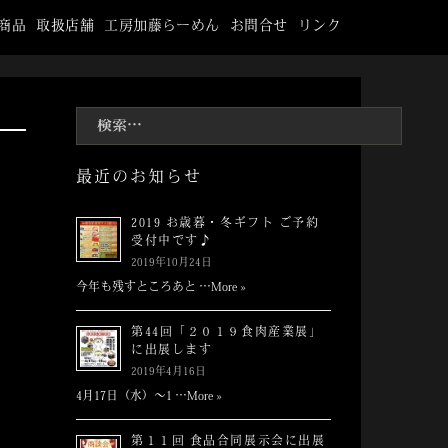
商品
取扱店舗
工房加藤らーめん
お問合せ
リンク
検
索:
最近のお知らせ
2019 お歳暮・冬ギフト ご予約
受付中です♪
2019年10月24日
今年も残すところあと …
More »
第44回「２０１９食肉産業展」
に出展します
2019年4月16日
4月17日（水）～1 …
More »
第１１回 食品合同展示会に出展