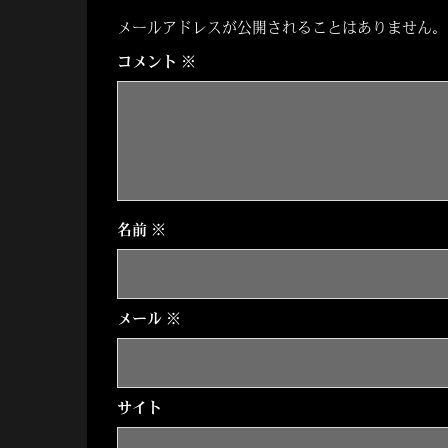
ナ
メールアドレスが公開されることはありません。
ビ
コメント
※
ゲ
ー
シ
名前
※
ョ
ン
メール
※
サイト