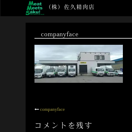
コ
（株）佐久精肉店
ン
テ
ン
ツ
companyface
へ
ス
キ
ッ
プ
投
companyface
稿
コメントを残す