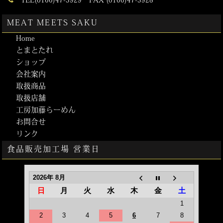
TEL(0166)47-3929 FAX (0166)47-3928
MEAT MEETS SAKU
Home
とまとたれ
ショップ
会社案内
取扱商品
取扱店舗
工房加藤らーめん
お問合せ
リンク
食品販売加工場 営業日
2026年 8月
日
月
火
水
木
金
土
1
2
3
4
5
6
7
8