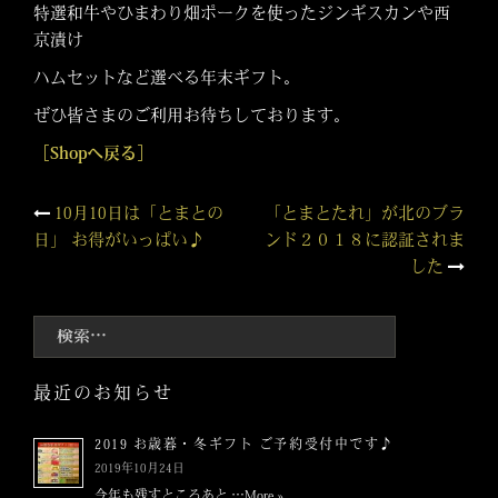
特選和牛やひまわり畑ポークを使ったジンギスカンや西
京漬け
ハムセットなど選べる年末ギフト。
ぜひ皆さまのご利用お待ちしております。
［Shopへ戻る］
投
10月10日は「とまとの
「とまとたれ」が北のブラ
日」 お得がいっぱい♪
ンド２０１８に認証されま
稿
した
ナ
検
索:
ビ
最近のお知らせ
ゲ
2019 お歳暮・冬ギフト ご予約受付中です♪
ー
2019年10月24日
今年も残すところあと …
More »