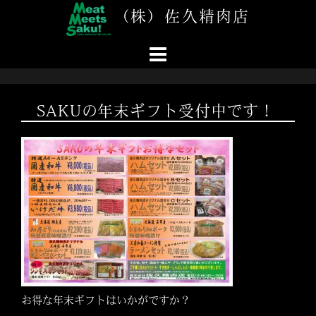
コ
（株）佐久精肉店
ン
テ
ン
ツ
へ
ス
SAKUの年末ギフト受付中です！
キ
ッ
プ
お得な年末ギフトはいかがですか？