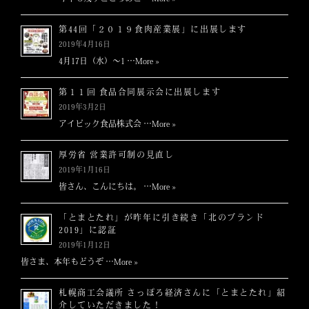
シ
第44回「２０１９食肉産業展」に出展します
ョ
2019年4月16日
4月17日（水）～1 …
More »
ン
第１１回 食品合同展示会に出展します
2019年3月2日
アイビック食品株式会 …
More »
厚労省 営業許可制の見直し
2019年1月16日
皆さん、こんにちは。 …
More »
「とまとたれ」が昨年に引き続き「北のブランド
2019」に認証
2019年1月12日
皆さま、本年もどうぞ …
More »
札幌商工会議所 さっぽろ経済さんに「とまとたれ」紹
介していただきました！