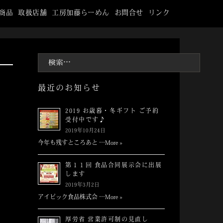
商品
取扱店舗
工房加藤らーめん
お問合せ
リンク
検
索:
最近のお知らせ
2019 お歳暮・冬ギフト ご予約
受付中です♪
2019年10月24日
今年も残すところあと …
More »
第１１回 食品合同展示会に出展
します
2019年3月2日
アイビック食品株式会 …
More »
厚労省 営業許可制の見直し