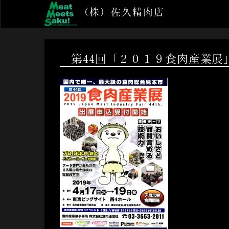
コ
（株）佐久精肉店
ン
テ
ン
ツ
第44回「２０１９食肉産業展
へ
ス
キ
ッ
プ