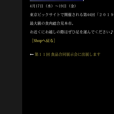
4月17日（水）～19日（金）
東京ビックサイトで開催される第44回「２０１
最大級の食肉総合見本市。
お近くにお越しの際はぜひ足を運んでください♪
［Shopへ戻る］
投
第１１回 食品合同展示会に出展します
稿
ナ
ビ
ゲ