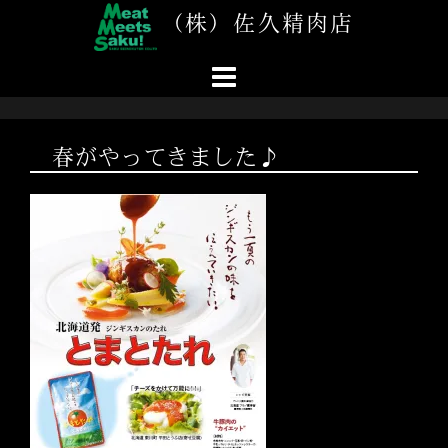
コ
（株）佐久精肉店
ン
テ
ン
ツ
へ
ス
春がやってきました♪
キ
ッ
プ