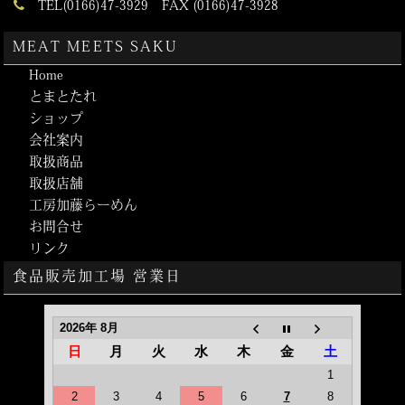
TEL(0166)47-3929 FAX (0166)47-3928
MEAT MEETS SAKU
Home
とまとたれ
ショップ
会社案内
取扱商品
取扱店舗
工房加藤らーめん
お問合せ
リンク
食品販売加工場 営業日
2026年 8月
日
月
火
水
木
金
土
1
2
3
4
5
6
7
8