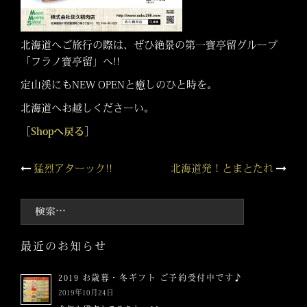
北海道へご旅行の際は、ぜひ絶景の第一寶亭留グループ
「フラノ寶亭留」へ!!
定山渓にもNEW OPENと癒しのひと時を。
北海道へお越しくださーい。
［Shopへ戻る］
投
猛烈アターック!!
北海道発！とまとたれ
稿
検
索:
ナ
最近のお知らせ
ビ
2019 お歳暮・冬ギフト ご予約受付中です♪
ゲ
2019年10月24日