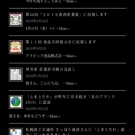
今年も残すところあと …
More »
ー
第44回「２０１９食肉産業展」に出展します
シ
2019年4月16日
4月17日（水）～1 …
More »
ョ
第１１回 食品合同展示会に出展します
ン
2019年3月2日
アイビック食品株式会 …
More »
厚労省 営業許可制の見直し
2019年1月16日
皆さん、こんにちは。 …
More »
「とまとたれ」が昨年に引き続き「北のブランド
2019」に認証
2019年1月12日
皆さま、本年もどうぞ …
More »
札幌商工会議所 さっぽろ経済さんに「とまとたれ」紹