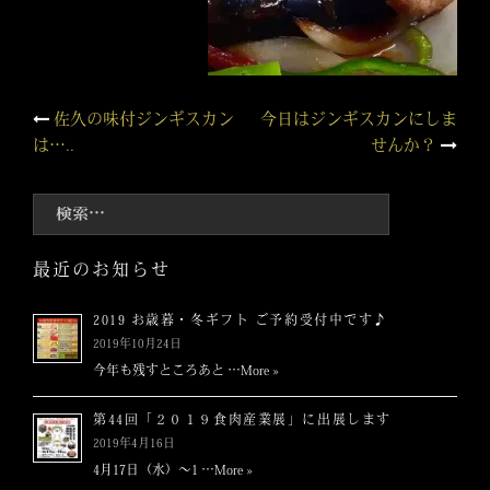
投
佐久の味付ジンギスカン
今日はジンギスカンにしま
は…..
せんか？
稿
検
ナ
索:
ビ
最近のお知らせ
ゲ
2019 お歳暮・冬ギフト ご予約受付中です♪
2019年10月24日
ー
今年も残すところあと …
More »
シ
第44回「２０１９食肉産業展」に出展します
2019年4月16日
ョ
4月17日（水）～1 …
More »