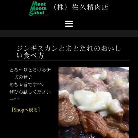
コ
（株）佐久精肉店
ン
テ
ン
ツ
へ
ス
ジンギスカンとまとたれのおいし
キ
い食べ方
ッ
プ
とろ〜りとろけるチ
ーズのせ♪
めちゃ旨です^^v
ぜひお試しください
ー^ ^
［Shopへ戻る］