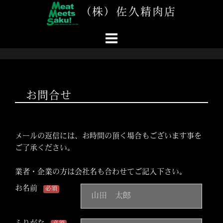
コ
（株）佐久精肉店
ン
テ
ン
ツ
へ
ス
キ
お問合せ
ッ
プ
メールの返信には、お時間の頂く場合もございます事を
ご了承ください。
業者・企業の方は会社名も合わせてご記入下さい。
お名前
必須